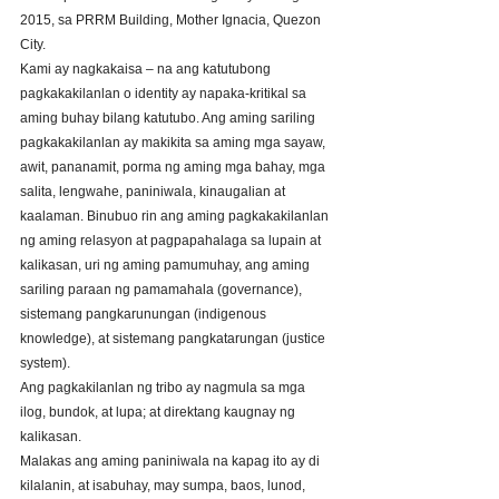
2015, sa PRRM Building, Mother Ignacia, Quezon 
City. 
Kami ay nagkakaisa – na ang katutubong 
pagkakakilanlan o identity ay napaka-kritikal sa 
aming buhay bilang katutubo. Ang aming sariling 
pagkakakilanlan ay makikita sa aming mga sayaw, 
awit, pananamit, porma ng aming mga bahay, mga 
salita, lengwahe, paniniwala, kinaugalian at 
kaalaman. Binubuo rin ang aming pagkakakilanlan 
ng aming relasyon at pagpapahalaga sa lupain at 
kalikasan, uri ng aming pamumuhay, ang aming 
sariling paraan ng pamamahala (governance), 
sistemang pangkarunungan (indigenous 
knowledge), at sistemang pangkatarungan (justice 
system). 
Ang pagkakilanlan ng tribo ay nagmula sa mga 
ilog, bundok, at lupa; at direktang kaugnay ng 
kalikasan. 
Malakas ang aming paniniwala na kapag ito ay di 
kilalanin, at isabuhay, may sumpa, baos, lunod, 