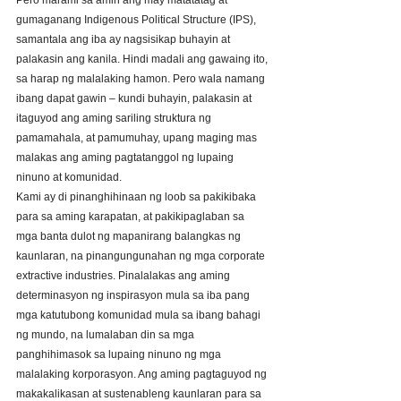
Pero marami sa amin ang may matatatag at 
gumaganang Indigenous Political Structure (IPS), 
samantala ang iba ay nagsisikap buhayin at 
palakasin ang kanila. Hindi madali ang gawaing ito, 
sa harap ng malalaking hamon. Pero wala namang 
ibang dapat gawin – kundi buhayin, palakasin at 
itaguyod ang aming sariling struktura ng 
pamamahala, at pamumuhay, upang maging mas 
malakas ang aming pagtatanggol ng lupaing 
ninuno at komunidad. 
Kami ay di pinanghihinaan ng loob sa pakikibaka 
para sa aming karapatan, at pakikipaglaban sa 
mga banta dulot ng mapanirang balangkas ng 
kaunlaran, na pinangungunahan ng mga corporate 
extractive industries. Pinalalakas ang aming 
determinasyon ng inspirasyon mula sa iba pang 
mga katutubong komunidad mula sa ibang bahagi 
ng mundo, na lumalaban din sa mga 
panghihimasok sa lupaing ninuno ng mga 
malalaking korporasyon. Ang aming pagtaguyod ng 
makakalikasan at sustenableng kaunlaran para sa 