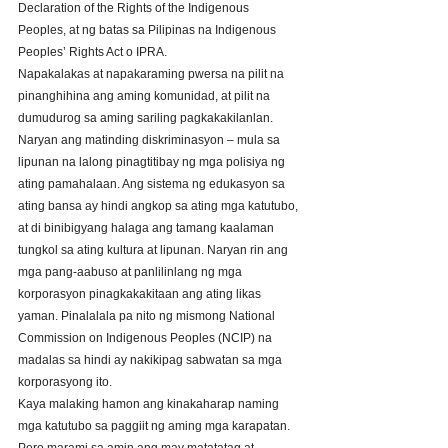
Declaration of the Rights of the Indigenous 
Peoples, at ng batas sa Pilipinas na Indigenous 
Peoples’ Rights Act o IPRA. 
Napakalakas at napakaraming pwersa na pilit na 
pinanghihina ang aming komunidad, at pilit na 
dumudurog sa aming sariling pagkakakilanlan. 
Naryan ang matinding diskriminasyon – mula sa 
lipunan na lalong pinagtitibay ng mga polisiya ng 
ating pamahalaan. Ang sistema ng edukasyon sa 
ating bansa ay hindi angkop sa ating mga katutubo, 
at di binibigyang halaga ang tamang kaalaman 
tungkol sa ating kultura at lipunan. Naryan rin ang 
mga pang-aabuso at panlilinlang ng mga 
korporasyon pinagkakakitaan ang ating likas 
yaman. Pinalalala pa nito ng mismong National 
Commission on Indigenous Peoples (NCIP) na 
madalas sa hindi ay nakikipag sabwatan sa mga 
korporasyong ito. 
Kaya malaking hamon ang kinakaharap naming 
mga katutubo sa paggiit ng aming mga karapatan. 