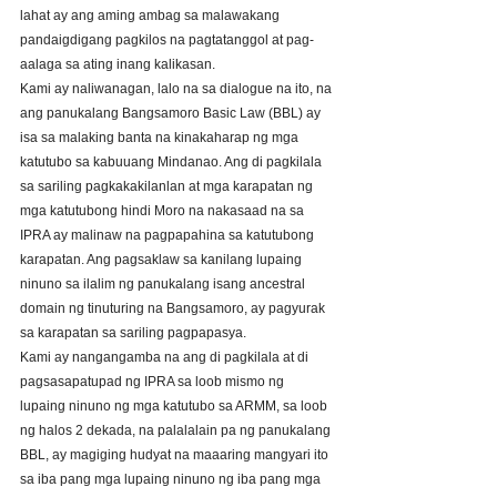
lahat ay ang aming ambag sa malawakang 
pandaigdigang pagkilos na pagtatanggol at pag-
aalaga sa ating inang kalikasan. 
Kami ay naliwanagan, lalo na sa dialogue na ito, na 
ang panukalang Bangsamoro Basic Law (BBL) ay 
isa sa malaking banta na kinakaharap ng mga 
katutubo sa kabuuang Mindanao. Ang di pagkilala 
sa sariling pagkakakilanlan at mga karapatan ng 
mga katutubong hindi Moro na nakasaad na sa 
IPRA ay malinaw na pagpapahina sa katutubong 
karapatan. Ang pagsaklaw sa kanilang lupaing 
ninuno sa ilalim ng panukalang isang ancestral 
domain ng tinuturing na Bangsamoro, ay pagyurak 
sa karapatan sa sariling pagpapasya. 
Kami ay nangangamba na ang di pagkilala at di 
pagsasapatupad ng IPRA sa loob mismo ng 
lupaing ninuno ng mga katutubo sa ARMM, sa loob 
ng halos 2 dekada, na palalalain pa ng panukalang 
BBL, ay magiging hudyat na maaaring mangyari ito 
sa iba pang mga lupaing ninuno ng iba pang mga 