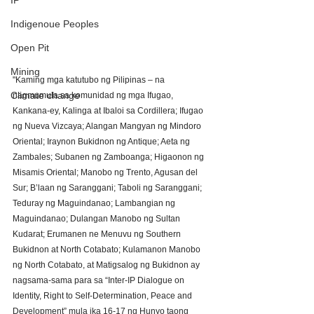
IP
Indigenoue Peoples
Open Pit
Mining
"Kaming mga katutubo ng Pilipinas – na 
Climate change
nagmumula sa komunidad ng mga Ifugao, 
Kankana-ey, Kalinga at Ibaloi sa Cordillera; Ifugao 
ng Nueva Vizcaya; Alangan Mangyan ng Mindoro 
Oriental; Iraynon Bukidnon ng Antique; Aeta ng 
Zambales; Subanen ng Zamboanga; Higaonon ng 
Misamis Oriental; Manobo ng Trento, Agusan del 
Sur; B’laan ng Saranggani; Taboli ng Saranggani; 
Teduray ng Maguindanao; Lambangian ng 
Maguindanao; Dulangan Manobo ng Sultan 
Kudarat; Erumanen ne Menuvu ng Southern 
Bukidnon at North Cotabato; Kulamanon Manobo 
ng North Cotabato, at Matigsalog ng Bukidnon ay 
nagsama-sama para sa “Inter-IP Dialogue on 
Identity, Right to Self-Determination, Peace and 
Development” mula ika 16-17 ng Hunyo taong 