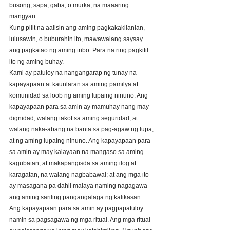
busong, sapa, gaba, o murka, na maaaring 
mangyari. 
Kung pilit na aalisin ang aming pagkakakilanlan, 
lulusawin, o buburahin ito, mawawalang saysay 
ang pagkatao ng aming tribo. Para na ring pagkitil 
ito ng aming buhay. 
Kami ay patuloy na nangangarap ng tunay na 
kapayapaan at kaunlaran sa aming pamilya at 
komunidad sa loob ng aming lupaing ninuno. Ang 
kapayapaan para sa amin ay mamuhay nang may 
dignidad, walang takot sa aming seguridad, at 
walang naka-abang na banta sa pag-agaw ng lupa, 
at ng aming lupaing ninuno. Ang kapayapaan para 
sa amin ay may kalayaan na mangaso sa aming 
kagubatan, at makapangisda sa aming ilog at 
karagatan, na walang nagbabawal; at ang mga ito 
ay masagana pa dahil malaya naming nagagawa 
ang aming sariling pangangalaga ng kalikasan. 
Ang kapayapaan para sa amin ay pagpapatuloy 
namin sa pagsagawa ng mga ritual. Ang mga ritual 