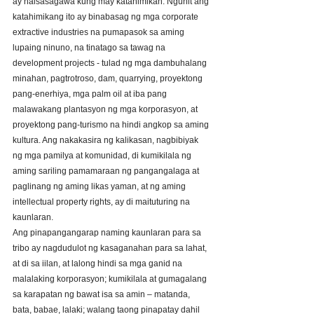
ay naisasagawa kung may katahimikan. Ngunit ang 
katahimikang ito ay binabasag ng mga corporate 
extractive industries na pumapasok sa aming 
lupaing ninuno, na tinatago sa tawag na 
development projects - tulad ng mga dambuhalang 
minahan, pagtrotroso, dam, quarrying, proyektong 
pang-enerhiya, mga palm oil at iba pang 
malawakang plantasyon ng mga korporasyon, at 
proyektong pang-turismo na hindi angkop sa aming 
kultura. Ang nakakasira ng kalikasan, nagbibiyak 
ng mga pamilya at komunidad, di kumikilala ng 
aming sariling pamamaraan ng pangangalaga at 
paglinang ng aming likas yaman, at ng aming 
intellectual property rights, ay di maituturing na 
kaunlaran. 
Ang pinapangangarap naming kaunlaran para sa 
tribo ay nagdudulot ng kasaganahan para sa lahat, 
at di sa iilan, at lalong hindi sa mga ganid na 
malalaking korporasyon; kumikilala at gumagalang 
sa karapatan ng bawat isa sa amin – matanda, 
bata, babae, lalaki; walang taong pinapatay dahil 