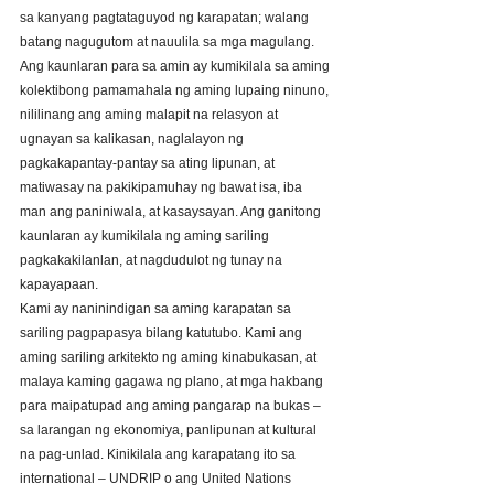
sa kanyang pagtataguyod ng karapatan; walang 
batang nagugutom at nauulila sa mga magulang. 
Ang kaunlaran para sa amin ay kumikilala sa aming 
kolektibong pamamahala ng aming lupaing ninuno, 
nililinang ang aming malapit na relasyon at 
ugnayan sa kalikasan, naglalayon ng 
pagkakapantay-pantay sa ating lipunan, at 
matiwasay na pakikipamuhay ng bawat isa, iba 
man ang paniniwala, at kasaysayan. Ang ganitong 
kaunlaran ay kumikilala ng aming sariling 
pagkakakilanlan, at nagdudulot ng tunay na 
kapayapaan. 
Kami ay naninindigan sa aming karapatan sa 
sariling pagpapasya bilang katutubo. Kami ang 
aming sariling arkitekto ng aming kinabukasan, at 
malaya kaming gagawa ng plano, at mga hakbang 
para maipatupad ang aming pangarap na bukas – 
sa larangan ng ekonomiya, panlipunan at kultural 
na pag-unlad. Kinikilala ang karapatang ito sa 
international – UNDRIP o ang United Nations 