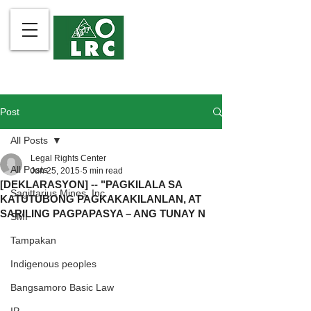
Post
All Posts
Legal Rights Center
All Posts
Jun 25, 2015
5 min read
[DEKLARASYON] -- "PAGKILALA SA
Sagittarius Mines, Inc.
KATUTUBONG PAGKAKAKILANLAN, AT
SARILING PAGPAPASYA – ANG TUNAY N
SMI
Tampakan
Indigenous peoples
Bangsamoro Basic Law